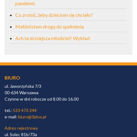
pandemii.
Co zrobić, żeby dzieciom się chciało?
Małżeństwo drogą do spełnienia
Ach ta dzisiejsza młodzież! Wykład
BIURO
ul. Jaworzyńska 7/3
00-634 Warszawa
Czynne w dni robocze od 8.00 do 16.00
tel.:
533 473 244
e-mail:
biuro@3plus.pl
Adres rejestrowy
ul. Solec 81b/73a