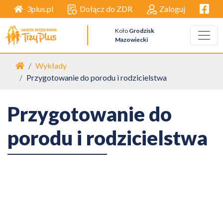
Facebo
Dołącz do ZDR
Zaloguj
3plus.pl
Koło
Grodzisk
Mazowiecki
Strona główna
Wykłady
Przygotowanie do porodu i rodzicielstwa
Przygotowanie do
porodu i rodzicielstwa