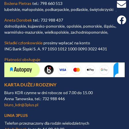
Bożena Pietras
tel.: 798 660 513
lubelskie, małopolskie, podkarpackie, podlaskie, świętokrzyskie,
Faceb
Aneta Dorobek
tel.: 732 988 437
dolnośląskie, kujawsko-pomorskie, opolskie, pomorskie, śląskie,
warmińsko-mazurskie, wielkopolskie, zachodniopomorskie,
Składki członkowskie
prosimy wpłacać na konto
ING Bank Śląski S. A. 97 1050 1012 1000 0090 3022 4431
Płatności obsługuje
KARTA DUŻEJ RODZINY
Biuro KDR czynne w dni robocze od 7.00 do 15.00
Anna Tanowska, tel.: 732 988 446
biuro_kdr@3plus.pl
LINIA 3PLUS
Telefon przeznaczony dla rodzin wielodzietnych