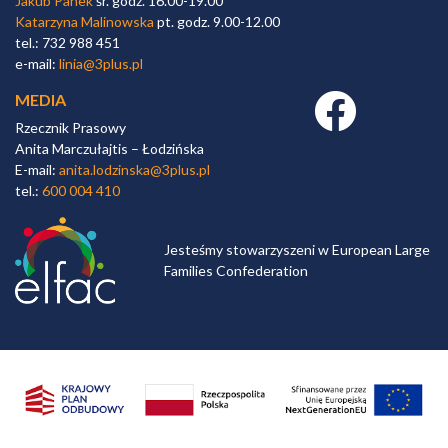
Jakub Panek
śr. godz. 16.00-19.00
Katarzyna Malinowska
pt. godz. 9.00-12.00
tel.: 732 988 451
e-mail:
linia@3plus.pl
MEDIA
Facebook link
Rzecznik Prasowy
Anita Marczułajtis – Łodzińska
E-mail:
anita.lodzinska@3plus.pl
tel.:
600 004 410
Jesteśmy stowarzyszeni w European Large
Families Confederation