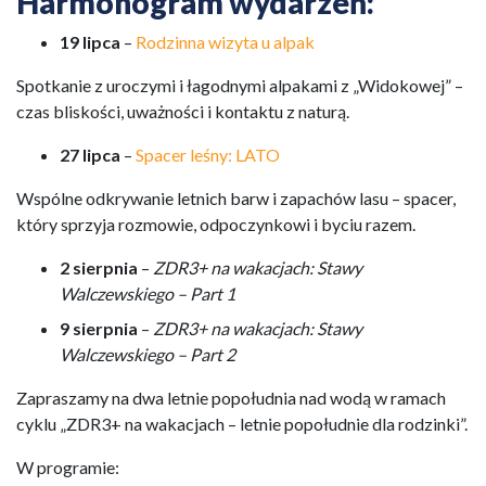
Harmonogram wydarzeń:
19 lipca
–
Rodzinna wizyta u alpak
Spotkanie z uroczymi i łagodnymi alpakami z „Widokowej” –
czas bliskości, uważności i kontaktu z naturą.
27 lipca
–
Spacer leśny: LATO
Wspólne odkrywanie letnich barw i zapachów lasu – spacer,
który sprzyja rozmowie, odpoczynkowi i byciu razem.
2 sierpnia
–
ZDR3+ na wakacjach: Stawy
Walczewskiego – Part 1
9 sierpnia
–
ZDR3+ na wakacjach: Stawy
Walczewskiego – Part 2
Zapraszamy na dwa letnie popołudnia nad wodą w ramach
cyklu „ZDR3+ na wakacjach – letnie popołudnie dla rodzinki”.
W programie: