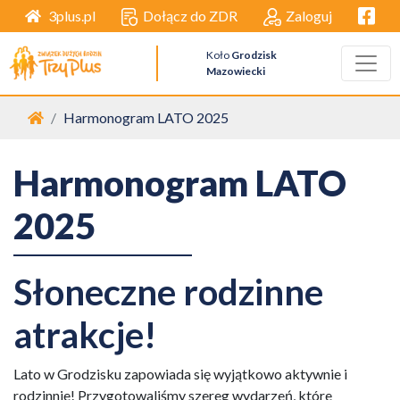
Facebo
Dołącz do ZDR
Zaloguj
3plus.pl
Koło
Grodzisk
Mazowiecki
Strona główna
Harmonogram LATO 2025
Harmonogram LATO
2025
Słoneczne rodzinne
atrakcje!
Lato w Grodzisku zapowiada się wyjątkowo aktywnie i
rodzinnie! Przygotowaliśmy szereg wydarzeń, które