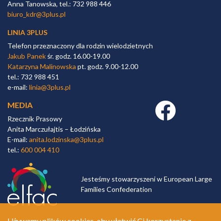
Anna Tanowska, tel.: 732 988 446
biuro_kdr@3plus.pl
LINIA 3PLUS
Telefon przeznaczony dla rodzin wielodzietnych
Jakub Panek
śr. godz. 16.00-19.00
Katarzyna Malinowska
pt. godz. 9.00-12.00
tel.: 732 988 451
e-mail:
linia@3plus.pl
MEDIA
Facebook link
Rzecznik Prasowy
Anita Marczułajtis – Łodzińska
E-mail:
anita.lodzinska@3plus.pl
tel.:
600 004 410
Jesteśmy stowarzyszeni w European Large
Families Confederation
Używamy plików cookies, aby ułatwić Ci korzystanie z