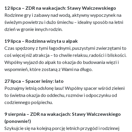
12 lipca – ZDR na wakacjach: Stawy Walczewskiego
Rodzinne gry i zabawy nad wodą, aktywny wypoczynek na
świeżym powietrzu i dużo śmiechu – idealny sposób na letni
dzień w gronie innych rodzin.
19 lipca – Rodzinna wizyta u alpak
Czas spędzony z tymi łagodnymi, puszystymi zwierzętami to
coś więcej niż atrakcja – to chwile relaksu, radości i bliskości.
Wspólny wyjazd do alpak to okazja do budowania więzi i
wspomnień, które zostaną z Wami na długo.
27 lipca – Spacer leśny: lato
Poznajmy letnią odsłonę lasu! Wspólny spacer wśród zieleni
to świetna okazja do oddechu, rozmów i odpoczynku od
codziennego pośpiechu.
9 sierpnia – ZDR na wakacjach: Stawy Walczewskiego
(ponownie!)
Szykujcie się na kolejną porcję letnich przygód i rodzinnej