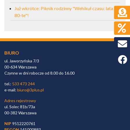
Już wkrótce: Piknik rodzinny "Wehikuł czasu: lata
80-te"!
BIURO
Faceb
ul. Jaworzyńska 7/3
00-634 Warszawa
Czynne w dni robocze od 8.00 do 16.00
tel.:
533 473 244
e-mail:
biuro@3plus.pl
Adres rejestrowy
ul. Solec 81b/73a
00-382 Warszawa
NIP
9512220761
REGON
141000893