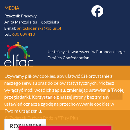
MEDIA
Facebook link
Rzecznik Prasowy
Anita Marczułajtis – Łodzińska
E-mail:
anita.lodzinska@3plus.pl
tel.:
600 004 410
Jesteśmy stowarzyszeni w European Large
Families Confederation
Używamy plików cookies, aby ułatwić Ci korzystanie z
naszego serwisu oraz do celów statystycznych. Możesz
wyłączyć możliwość ich zapisu, zmieniając ustawienia Twojej
przeglądarki. Korzystanie z naszej strony bez zmiany
ustawień oznacza zgodę na przechowywanie cookies w
Twoim urządzeniu.
© Związek Dużych Rodzin "Trzy Plus"
Polityka prywatności
ROZUMIEM