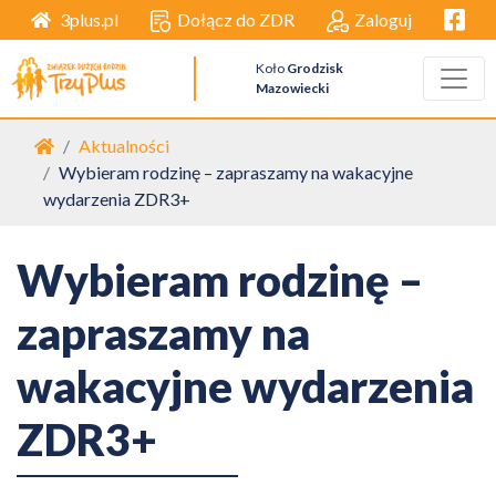
Facebo
Dołącz do ZDR
Zaloguj
3plus.pl
Koło
Grodzisk
Mazowiecki
Strona główna
Aktualności
Wybieram rodzinę – zapraszamy na wakacyjne
wydarzenia ZDR3+
Wybieram rodzinę –
zapraszamy na
wakacyjne wydarzenia
ZDR3+