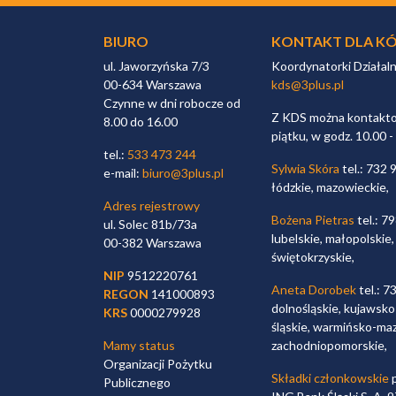
BIURO
KONTAKT DLA KÓ
ul. Jaworzyńska 7/3
Koordynatorki Działal
00-634 Warszawa
kds@3plus.pl
Czynne w dni robocze od
Z KDS można kontaktow
8.00 do 16.00
piątku, w godz. 10.00 -
tel.:
533 473 244
Sylwia Skóra
tel.: 732 
e-mail:
biuro@3plus.pl
łódzkie, mazowieckie,
Adres rejestrowy
Bożena Pietras
tel.: 7
ul. Solec 81b/73a
lubelskie, małopolskie,
00-382 Warszawa
świętokrzyskie,
NIP
9512220761
Aneta Dorobek
tel.: 7
REGON
141000893
dolnośląskie, kujawsko
KRS
0000279928
śląskie, warmińsko-maz
Mamy status
zachodniopomorskie,
Organizacji Pożytku
Składki członkowskie
p
Publicznego