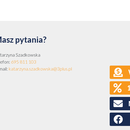
asz pytania?
tarzyna Szadkowska
lefon:
695 811 103
mail:
katarzyna.szadkowska@3plus.pl
Faceboo