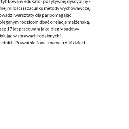
rtyfikowany edukator pozytywnej dyscypliny -
łnej miłości i szacunku metody wychowawczej.
owadzi warsztaty dla par pomagając
bieganym rodzicom dbać o relacje małżeńską.
zez 17 lat pracowała jako biegły sądowy
iniując w sprawach rodzinnych i
eletnich. Prywatnie żona i mama trójki dzieci.