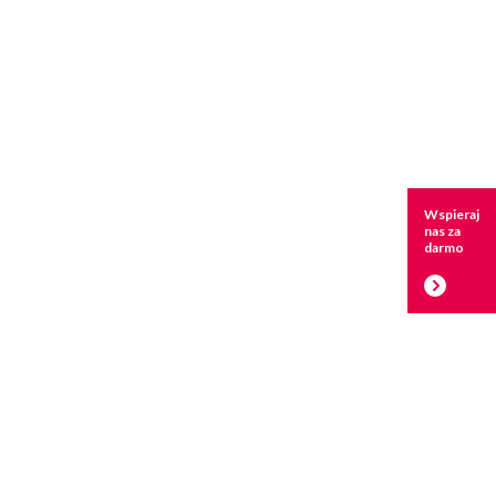
Wspieraj
nas za
darmo