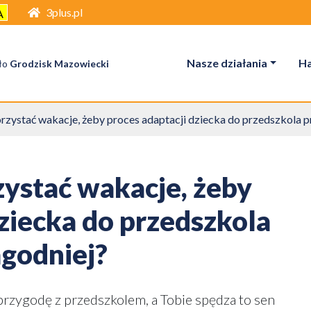
3plus.pl
A
Nasze działania
H
ło
Grodzisk Mazowiecki
zystać wakacje, żeby proces adaptacji dziecka do przedszkola pr
ystać wakacje, żeby
dziecka do przedszkola
agodniej?
rzygodę z przedszkolem, a Tobie spędza to sen