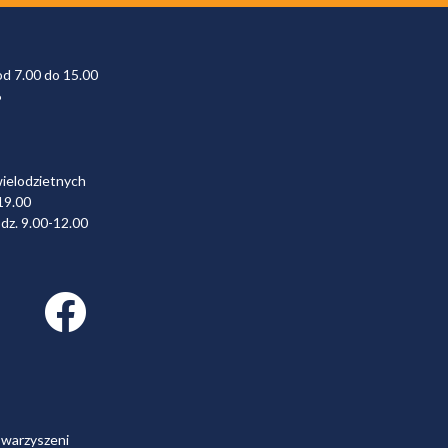
od 7.00 do 15.00
6
wielodzietnych
19.00
dz. 9.00-12.00
Facebook link
owarzyszeni