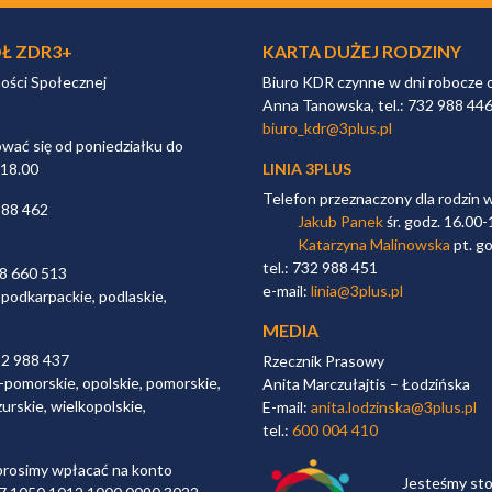
Ł ZDR3+
KARTA DUŻEJ RODZINY
ności Społecznej
Biuro KDR czynne w dni robocze 
Anna Tanowska, tel.: 732 988 44
biuro_kdr@3plus.pl
ać się od poniedziałku do
 18.00
LINIA 3PLUS
Telefon przeznaczony dla rodzin 
988 462
Jakub Panek
śr. godz. 16.00-
Katarzyna Malinowska
pt. go
tel.: 732 988 451
98 660 513
e-mail:
linia@3plus.pl
 podkarpackie, podlaskie,
MEDIA
32 988 437
Rzecznik Prasowy
-pomorskie, opolskie, pomorskie,
Anita Marczułajtis – Łodzińska
urskie, wielkopolskie,
E-mail:
anita.lodzinska@3plus.pl
tel.:
600 004 410
rosimy wpłacać na konto
Jesteśmy st