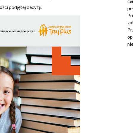
ce
ści podjętej decyzji.
pe
Pr
za
Pr
op
ni