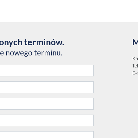
zonych terminów.
M
ie nowego terminu.
Ka
Te
E-