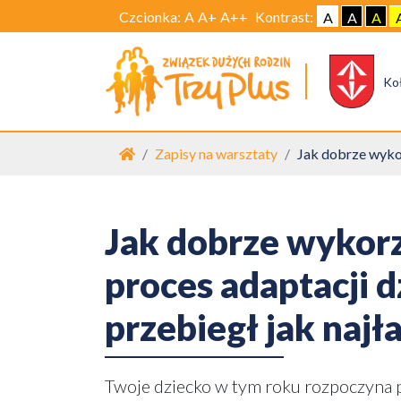
Czcionka:
A
A+
A++
Kontrast:
A
A
A
Ko
Strona główna
Zapisy na warsztaty
Jak dobrze wykor
Jak dobrze wykorz
proces adaptacji 
przebiegł jak najł
Twoje dziecko w tym roku rozpoczyna p