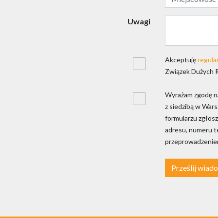
Uwagi
Akceptuję
regula
Związek Dużych 
Wyrażam zgodę na
z siedzibą w War
formularzu zgłosz
adresu, numeru te
przeprowadzeniem
Prześlij wiad