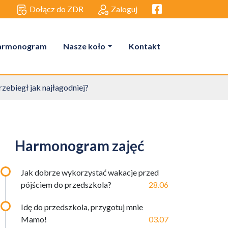
Facebook link
Dołącz do ZDR
Zaloguj
armonogram
Nasze koło
Kontakt
zebiegł jak najłagodniej?
Harmonogram zajęć
Jak dobrze wykorzystać wakacje przed
pójściem do przedszkola?
28.06
Idę do przedszkola, przygotuj mnie
Mamo!
03.07