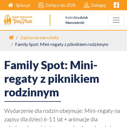
Facebo
Dołącz do ZDR
Zaloguj
3plus.pl
Koło
Grodzisk
Mazowiecki
Strona główna
Zapisy na warsztaty
Family Spot: Mini-regaty z piknikiem rodzinnym
Family Spot: Mini-
regaty z piknikiem
rodzinnym
Wydarzenie dla rodzin obejmuje: Mini-regaty na
zapisy dla dzieci 6-11 lat + animacje dla