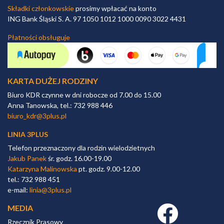
Składki członkowskie
prosimy wpłacać na konto
ING Bank Śląski S. A. 97 1050 1012 1000 0090 3022 4431
Płatności obsługuje
KARTA DUŻEJ RODZINY
Biuro KDR czynne w dni robocze od 7.00 do 15.00
Anna Tanowska, tel.: 732 988 446
biuro_kdr@3plus.pl
LINIA 3PLUS
Telefon przeznaczony dla rodzin wielodzietnych
Jakub Panek
śr. godz. 16.00-19.00
Katarzyna Malinowska
pt. godz. 9.00-12.00
tel.: 732 988 451
e-mail:
linia@3plus.pl
MEDIA
Facebook link
Rzecznik Prasowy