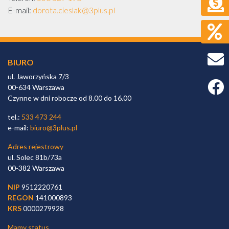
E-mail:
dorota.cieslak@3plus.pl
BIURO
ul. Jaworzyńska 7/3
Faceb
00-634 Warszawa
Czynne w dni robocze od 8.00 do 16.00
tel.:
533 473 244
e-mail:
biuro@3plus.pl
Adres rejestrowy
ul. Solec 81b/73a
00-382 Warszawa
NIP
9512220761
REGON
141000893
KRS
0000279928
Mamy status