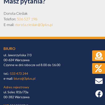
Masz pytania?
Dorota Cieślak
Telefon:
506 527 198
E-mail:
dorota.cieslak@3plus.pl
BIURO
ul. Jaworzyńska 7/3
00-634 Warszawa
Czynne w dni robocze od 8.00 do 16.00
tel.:
533 473 244
e-mail:
biuro@3plus.pl
Adres rejestrowy
ul. Solec 81b/73a
Faceb
00-382 Warszawa