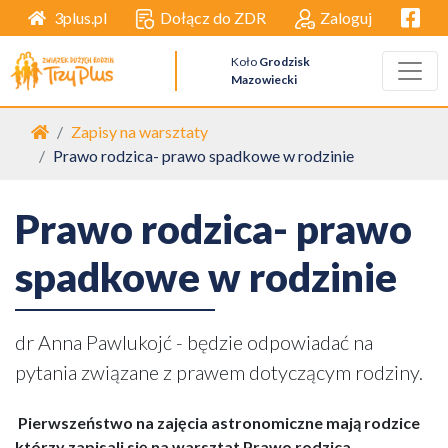
Facebo
Dołącz do ZDR
Zaloguj
3plus.pl
Koło
Grodzisk
Mazowiecki
Strona główna
Zapisy na warsztaty
Prawo rodzica- prawo spadkowe w rodzinie
Prawo rodzica- prawo
spadkowe w rodzinie
dr Anna Pawlukojć - będzie odpowiadać na
pytania związane z prawem dotyczącym rodziny.
Pierwszeństwo na zajęcia astronomiczne mają rodzice
którzy zapisali się na warsztat Prawo rodzica