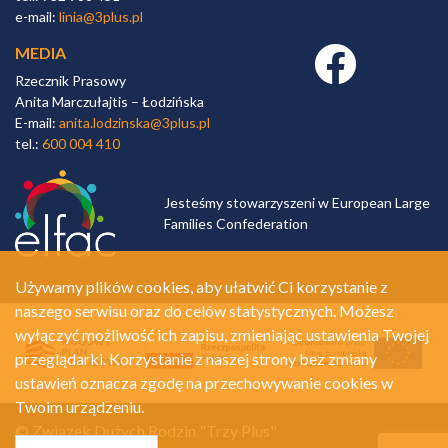
e-mail:
linia@3plus.pl
MEDIA
Facebook link
Rzecznik Prasowy
Anita Marczułajtis – Łodzińska
E-mail:
anita.lodzinska@3plus.pl
tel.:
600 004 410
Jesteśmy stowarzyszeni w European Large
Families Confederation
Używamy plików cookies, aby ułatwić Ci korzystanie z
naszego serwisu oraz do celów statystycznych. Możesz
wyłączyć możliwość ich zapisu, zmieniając ustawienia Twojej
przeglądarki. Korzystanie z naszej strony bez zmiany
ustawień oznacza zgodę na przechowywanie cookies w
Twoim urządzeniu.
© Związek Dużych Rodzin "Trzy Plus"