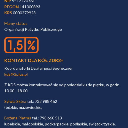
NIP
9512220761
REGON
141000893
KRS
0000279928
Mamy status
Organizacji Pożytku Publicznego
KONTAKT DLA KÓŁ ZDR3+
Koordynatorki Działalności Społecznej
kds@3plus.pl
Z KDS można kontaktować się od poniedziałku do piątku, w godz.
10.00 - 18.00
Sylwia Skóra
tel.: 732 988 462
łódzkie, mazowieckie,
Bożena Pietras
tel.: 798 660 513
lubelskie, małopolskie, podkarpackie, podlaskie, świętokrzyskie,