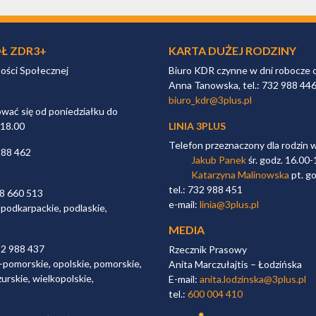
Ł ZDR3+
KARTA DUŻEJ RODZINY
ności Społecznej
Biuro KDR czynne w dni robocze 
Anna Tanowska, tel.: 732 988 44
biuro_kdr@3plus.pl
ać się od poniedziałku do
 18.00
LINIA 3PLUS
Telefon przeznaczony dla rodzin 
988 462
Jakub Panek
śr. godz. 16.00-
Katarzyna Malinowska
pt. go
tel.: 732 988 451
98 660 513
e-mail:
linia@3plus.pl
 podkarpackie, podlaskie,
MEDIA
32 988 437
Rzecznik Prasowy
-pomorskie, opolskie, pomorskie,
Anita Marczułajtis – Łodzińska
urskie, wielkopolskie,
E-mail:
anita.lodzinska@3plus.pl
tel.:
600 004 410