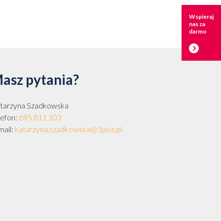
Wspieraj
nas za
darmo
asz pytania?
tarzyna Szadkowska
lefon:
695 811 103
mail:
katarzyna.szadkowska@3plus.pl