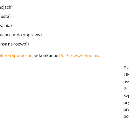
acjach)
 usta)
wania)
 zachęcać do poprawy)
ansa na rozwój)
lityki Społecznej
w konkursie
Po Pierwsze Rodzina
Ps
UK
ps
Ps
Sz
pr
pr
po