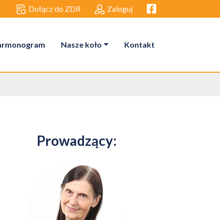
Facebook link
Dołącz do ZDR
Zaloguj
armonogram
Nasze koło
Kontakt
Prowadzący: