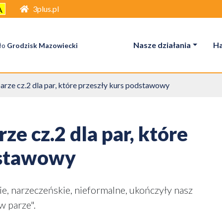
3plus.pl
A
Nasze działania
H
ło
Grodzisk Mazowiecki
rze cz.2 dla par, które przeszły kurs podstawowy
e cz.2 dla par, które
dstawowy
e, narzeczeńskie, nieformalne, ukończyły nasz
w parze".