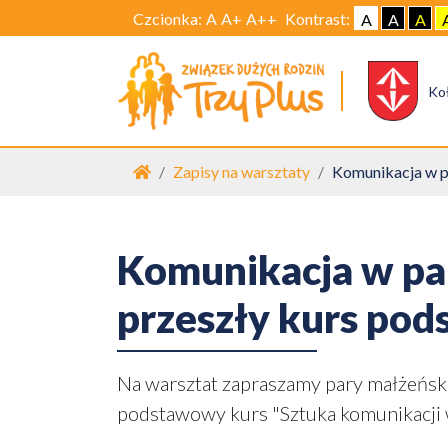
Czcionka:
A
A+
A++
Kontrast:
A
A
A
Ko
Strona główna
Zapisy na warsztaty
Komunikacja w pa
Komunikacja w parz
przeszły kurs po
Na warsztat zapraszamy pary małżeński
podstawowy kurs "Sztuka komunikacji 