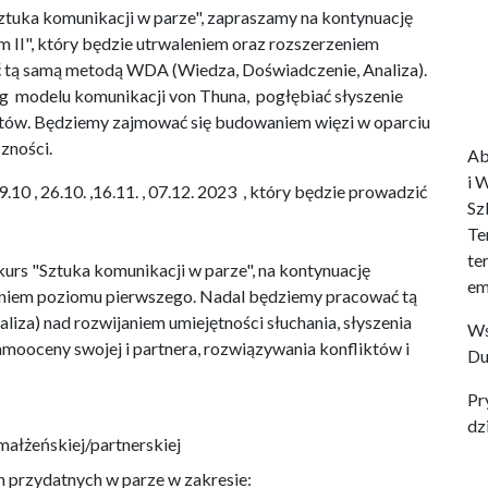
tuka komunikacji w parze", zapraszamy na kontynuację
m II", który będzie utrwaleniem oraz rozszerzeniem
 tą samą metodą WDA (Wiedza, Doświadczenie, Analiza).
ug modelu komunikacji von Thuna, pogłębiać słyszenie
iktów. Będziemy zajmować się budowaniem więzi w oparciu
zności.
Ab
i 
10 , 26.10. ,16.11. , 07.12. 2023 , który będzie prowadzić
Sz
Te
te
urs "Sztuka komunikacji w parze", na kontynuację
em
zeniem poziomu pierwszego. Nadal będziemy pracować tą
za) nad rozwijaniem umiejętności słuchania, słyszenia
Ws
amooceny swojej i partnera, rozwiązywania konfliktów i
Du
Pr
dzi
i małżeńskiej/partnerskiej
 przydatnych w parze w zakresie: