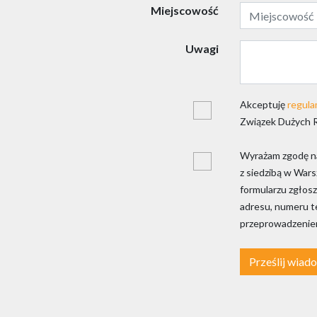
Miejscowość
Uwagi
Akceptuję
regula
Związek Dużych 
Wyrażam zgodę na
z siedzibą w War
formularzu zgłosz
adresu, numeru te
przeprowadzeniem
Prześlij wiad