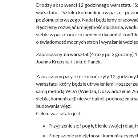
Drodzy absolwenci 12 godzinnego warsztatu "Sz
warsztatu : "Sztuka komunikacji w parze - pozio
poziomu pierwszego. Nadal będziemy pracować
Będziemy rozwijać umiejętność słuchania, wedł
siebie w parze oraz rozumienie dynamiki konfl
o świadomość mocnych stron i wyrażanie wdzięc
Zapraszamy na warsztat (4 razy po 3 godziny) 19.
Joanna Krupska i Jakub Panek.
Zapraszamy pary, które ukończyły 12 godzinny k
warsztatu, który będzie utrwaleniem i rozszer
samą metodą WDA (Wiedza, Doświadczenie, Anali
siebie, komunikacji niewerbalnej, podnoszenia s
budowania więzi.
Celem warsztatu jest:
Przyjrzenie się i pogłębienie swojej relacj
Polepszenie umiejętności komunikacyjnych