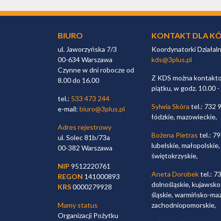
BIURO
KONTAKT DLA KÓ
ul. Jaworzyńska 7/3
Koordynatorki Działal
00-634 Warszawa
kds@3plus.pl
Czynne w dni robocze od
Z KDS można kontaktow
8.00 do 16.00
piątku, w godz. 10.00 -
tel.:
533 473 244
Sylwia Skóra
tel.: 732 
e-mail:
biuro@3plus.pl
łódzkie, mazowieckie,
Adres rejestrowy
Bożena Pietras
tel.: 7
ul. Solec 81b/73a
lubelskie, małopolskie,
00-382 Warszawa
świętokrzyskie,
NIP
9512220761
Aneta Dorobek
tel.: 7
REGON
141000893
dolnośląskie, kujawsko
KRS
0000279928
śląskie, warmińsko-maz
Mamy status
zachodniopomorskie,
Organizacji Pożytku