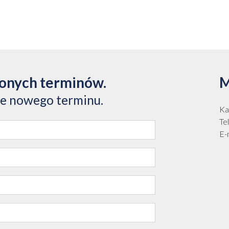
zonych terminów.
M
ie nowego terminu.
Ka
Te
E-