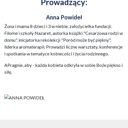
Prowadzący:
Anna Powideł
Żona i mama 8 dzieci i 3 w niebie, założycielka fundacji:
Filome i szkoły Nazaret, autorka książki "Cesarzowa rodzi w
domu", inicjatorka rekolekcji "Poród może być piękny",
liderka aromaterapii. Prowadzi liczne warsztaty, konferencje
i spotkania w tematyce kobiecości i życia rodzinnego.
APragnie, aby - każda kobieta odkryła w sobie Boże piękno i
siłę.