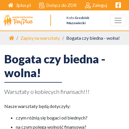
Facebo
Dołącz do ZDR
Zaloguj
3plus.pl
Koło
Grodzisk
Mazowiecki
Strona główna
Zapisy na warsztaty
Bogata czy biedna - wolna!
Bogata czy biedna -
wolna!
Warsztaty o kobiecych finansach!!!
Nasze warsztaty będą dotyczyły:
czym różnią się bogaci od biednych?
na czym polega wolność finansowa?