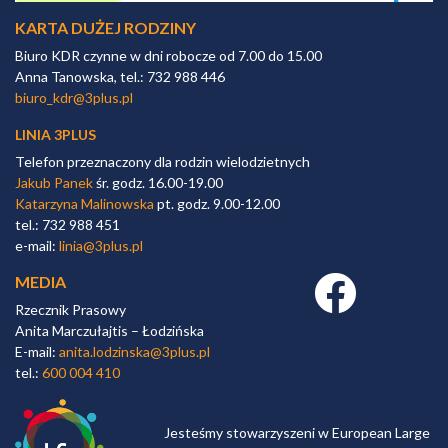
KARTA DUŻEJ RODZINY
Biuro KDR czynne w dni robocze od 7.00 do 15.00
Anna Tanowska, tel.: 732 988 446
biuro_kdr@3plus.pl
LINIA 3PLUS
Telefon przeznaczony dla rodzin wielodzietnych
Jakub Panek
śr. godz. 16.00-19.00
Katarzyna Malinowska
pt. godz. 9.00-12.00
tel.: 732 988 451
e-mail:
linia@3plus.pl
MEDIA
Facebook link
Rzecznik Prasowy
Anita Marczułajtis – Łodzińska
E-mail:
anita.lodzinska@3plus.pl
tel.:
600 004 410
Jesteśmy stowarzyszeni w European Large