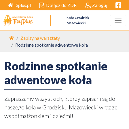
Facebo
Dołącz do ZDR
Zaloguj
3plus.pl
Koło
Grodzisk
Mazowiecki
Strona główna
Zapisy na warsztaty
Rodzinne spotkanie adwentowe koła
Rodzinne spotkanie
adwentowe koła
Zapraszamy wszystkich, którzy zapisani są do
naszego koła w Grodzisku Mazowiecki wraz ze
współmałżonkiem i dziećmi!