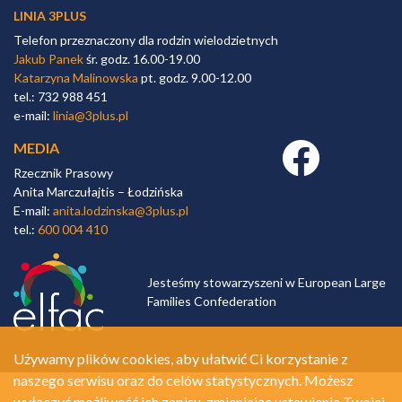
LINIA 3PLUS
Telefon przeznaczony dla rodzin wielodzietnych
Jakub Panek
śr. godz. 16.00-19.00
Katarzyna Malinowska
pt. godz. 9.00-12.00
tel.: 732 988 451
e-mail:
linia@3plus.pl
MEDIA
Facebook link
Rzecznik Prasowy
Anita Marczułajtis – Łodzińska
E-mail:
anita.lodzinska@3plus.pl
tel.:
600 004 410
Jesteśmy stowarzyszeni w European Large
Families Confederation
Używamy plików cookies, aby ułatwić Ci korzystanie z
naszego serwisu oraz do celów statystycznych. Możesz
wyłączyć możliwość ich zapisu, zmieniając ustawienia Twojej