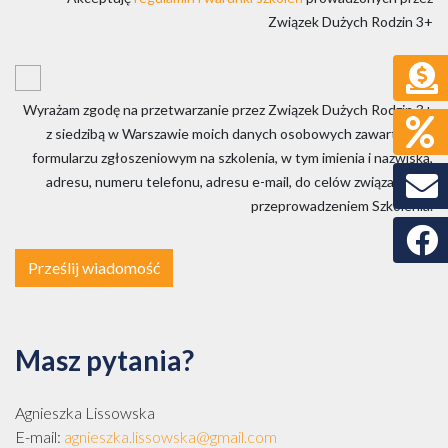
Związek Dużych Rodzin 3+
Wyrażam zgodę na przetwarzanie przez Związek Dużych Rodzin 3+
z siedzibą w Warszawie moich danych osobowych zawartych w
formularzu zgłoszeniowym na szkolenia, w tym imienia i nazwiska,
adresu, numeru telefonu, adresu e-mail, do celów związanych z
przeprowadzeniem Szkolenia.
Faceb
Prześlij wiadomość
Masz pytania?
Agnieszka Lissowska
E-mail:
agnieszka.lissowska@gmail.com