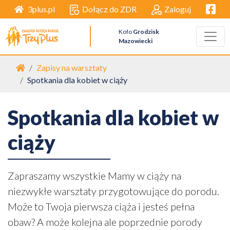
Facebo
Dołącz do ZDR
Zaloguj
3plus.pl
Koło
Grodzisk
Mazowiecki
Strona główna
Zapisy na warsztaty
Spotkania dla kobiet w ciąży
Spotkania dla kobiet w
ciąży
Zapraszamy wszystkie Mamy w ciąży na
niezwykłe warsztaty przygotowujące do porodu.
Może to Twoja pierwsza ciąża i jesteś pełna
obaw? A może kolejna ale poprzednie porody