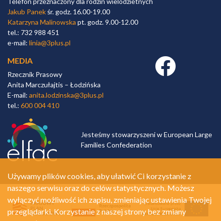
Telefon przeznaczony dla rodzin wielodzietnych
Jakub Panek
śr. godz. 16.00-19.00
Katarzyna Malinowska
pt. godz. 9.00-12.00
tel.: 732 988 451
e-mail:
linia@3plus.pl
MEDIA
Facebook link
Rzecznik Prasowy
Anita Marczułajtis – Łodzińska
E-mail:
anita.lodzinska@3plus.pl
tel.:
600 004 410
Jesteśmy stowarzyszeni w European Large
Families Confederation
Używamy plików cookies, aby ułatwić Ci korzystanie z
naszego serwisu oraz do celów statystycznych. Możesz
wyłączyć możliwość ich zapisu, zmieniając ustawienia Twojej
przeglądarki. Korzystanie z naszej strony bez zmiany