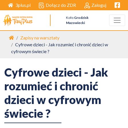
Facebo
Dołącz do ZDR
Zaloguj
3plus.pl
Koło
Grodzisk
Mazowiecki
Strona główna
Zapisy na warsztaty
Cyfrowe dzieci - Jak rozumieć i chronić dzieci w
cyfrowym świecie ?
Cyfrowe dzieci - Jak
rozumieć i chronić
dzieci w cyfrowym
świecie ?