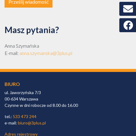
Prześlij wiadomość
Faceb
Masz pytania?
Anna Szymańska
E-mail:
anna.szymanska@3plus.pl
BIURO
ul. Jaworzyńska 7/3
00-634 Warszawa
Czynne w dni robocze od 8.00 do 16.00
tel.:
533 473 244
e-mail:
biuro@3plus.pl
Adres rejestrowy