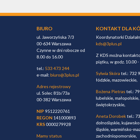
BIURO
KONTAKT DLA KÓ
ul. Jaworzyńska 7/3
Koordynatorki Działal
00-634 Warszawa
kds@3plus.pl
Czynne w dni robocze od
Z KDS można kontaktow
8.00 do 16.00
piątku, w godz. 10.00 -
tel.:
533 473 244
Sylwia Skóra
tel.: 732 
e-mail:
biuro@3plus.pl
łódzkie, mazowieckie,
Adres rejestrowy
Bożena Pietras
tel.: 7
ul. Solec 81b/73a
lubelskie, małopolskie,
00-382 Warszawa
świętokrzyskie,
NIP
9512220761
Aneta Dorobek
tel.: 7
REGON
141000893
dolnośląskie, kujawsko
KRS
0000279928
śląskie, warmińsko-maz
Mamy status
zachodniopomorskie,