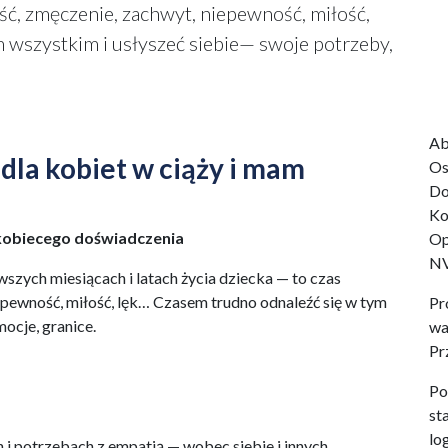
ość, zmęczenie, zachwyt, niepewność, miłość,
 wszystkim i usłyszeć siebie— swoje potrzeby,
Ab
la kobiet w ciąży i mam
Os
Do
Ko
y kobiecego doświadczenia
Op
N
wszych miesiącach i latach życia dziecka — to czas
epewność, miłość, lęk… Czasem trudno odnaleźć się w tym
Pr
ocje, granice.
wa
Pr
Po
st
lo
 i potrzebach z empatią — wobec siebie i innych,