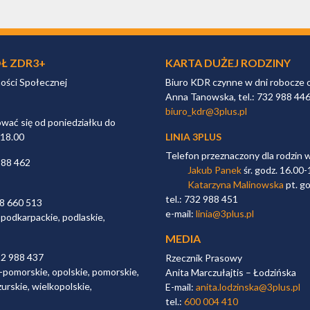
Ł ZDR3+
KARTA DUŻEJ RODZINY
ności Społecznej
Biuro KDR czynne w dni robocze 
Anna Tanowska, tel.: 732 988 44
biuro_kdr@3plus.pl
ać się od poniedziałku do
 18.00
LINIA 3PLUS
Telefon przeznaczony dla rodzin 
988 462
Jakub Panek
śr. godz. 16.00-
Katarzyna Malinowska
pt. go
tel.: 732 988 451
98 660 513
e-mail:
linia@3plus.pl
 podkarpackie, podlaskie,
MEDIA
32 988 437
Rzecznik Prasowy
-pomorskie, opolskie, pomorskie,
Anita Marczułajtis – Łodzińska
urskie, wielkopolskie,
E-mail:
anita.lodzinska@3plus.pl
tel.:
600 004 410