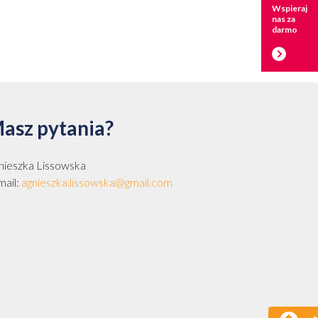
Wspieraj
nas za
darmo
asz pytania?
nieszka Lissowska
mail:
agnieszka.lissowska@gmail.com