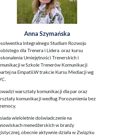
Anna Szymańska
solwentka Integralnego Studium Rozwoju
obistego dla Trenera i Lidera oraz kursu
skonalenia Umiejętności Trenerskich i
munikacji w Szkole Trenerów Komunikacji
artej na Empatii.W trakcie Kursu Mediacji wg
VC.
owadzi warsztaty komunikacji dla par oraz
rsztaty komunikacji według Porozumienia bez
zemocy.
siada wieloletnie doświadczenie na
anowiskach menedżerskich w branży
gistycznej, obecnie aktywnie działa w Związku