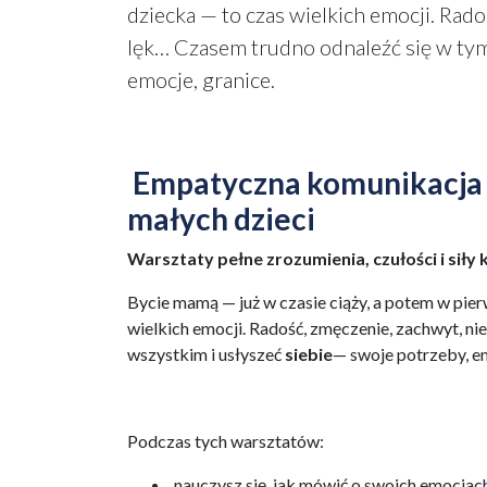
dziecka — to czas wielkich emocji. Rad
lęk… Czasem trudno odnaleźć się w tym
emocje, granice.
Empatyczna komunikacja d
małych dzieci
Warsztaty pełne zrozumienia, czułości i sił
Bycie mamą — już w czasie ciąży, a potem w pier
wielkich emocji. Radość, zmęczenie, zachwyt, ni
wszystkim i usłyszeć
siebie
— swoje potrzeby, em
Podczas tych warsztatów:
nauczysz się, jak mówić o swoich emocjach