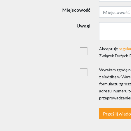
Miejscowość
Uwagi
Akceptuję
regula
Związek Dużych 
Wyrażam zgodę na
z siedzibą w War
formularzu zgłosz
adresu, numeru te
przeprowadzeniem
Prześlij wiad