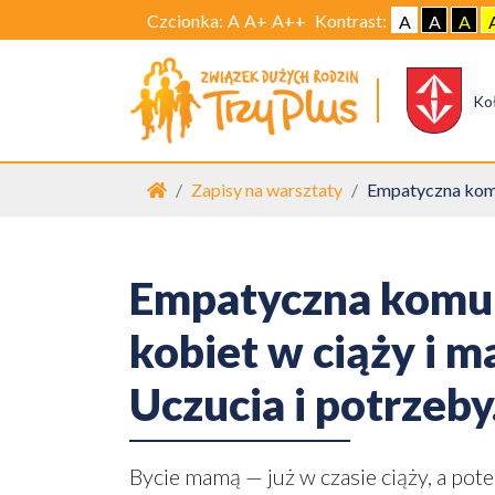
Czcionka:
A
A+
A++
Kontrast:
A
A
A
Ko
Strona główna
Zapisy na warsztaty
Empatyczna komun
Empatyczna komun
kobiet w ciąży i m
Uczucia i potrzeby
Bycie mamą — już w czasie ciąży, a pot