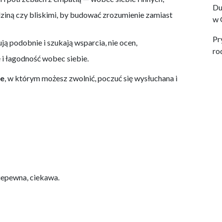
Du
dziną czy bliskimi, by budować zrozumienie zamiast
w 
Pr
ą podobnie i szukają wsparcia, nie ocen,
ro
 i łagodność wobec siebie.
ie
, w którym możesz zwolnić, poczuć się wysłuchana i
niepewna, ciekawa.