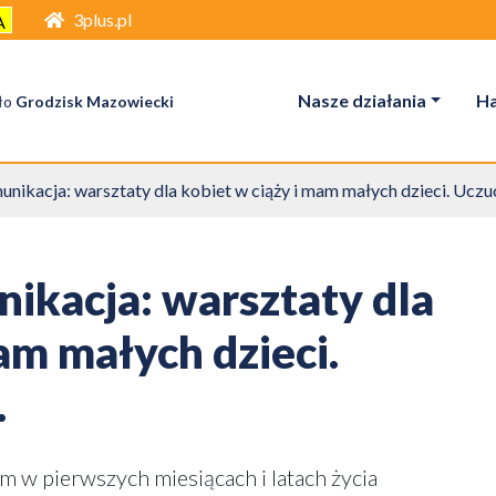
3plus.pl
A
Nasze działania
H
ło
Grodzisk Mazowiecki
ikacja: warsztaty dla kobiet w ciąży i mam małych dzieci. Uczuc
ikacja: warsztaty dla
am małych dzieci.
.
em w pierwszych miesiącach i latach życia