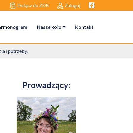
Facebook link
Dołącz do ZDR
Zaloguj
armonogram
Nasze koło
Kontakt
ia i potrzeby.
Prowadzący: