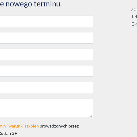
ie nowego terminu.
ad
Te
E-
min i warunki szkoleń
prowadzonych przez
Rodzin 3+