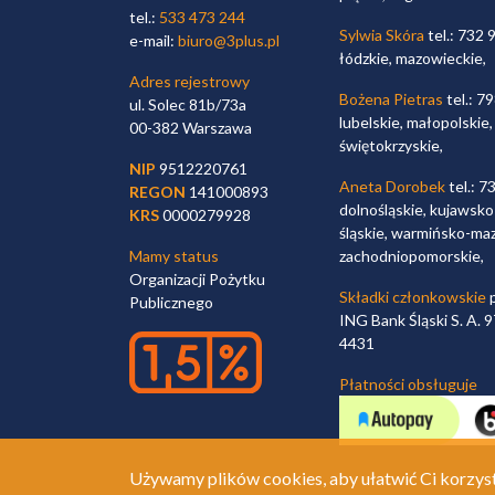
tel.:
533 473 244
Sylwia Skóra
tel.: 732 
e-mail:
biuro@3plus.pl
łódzkie, mazowieckie,
Adres rejestrowy
Bożena Pietras
tel.: 7
ul. Solec 81b/73a
lubelskie, małopolskie,
00-382 Warszawa
świętokrzyskie,
NIP
9512220761
Aneta Dorobek
tel.: 7
REGON
141000893
dolnośląskie, kujawsko
KRS
0000279928
śląskie, warmińsko-maz
Mamy status
zachodniopomorskie,
Organizacji Pożytku
Składki członkowskie
p
Publicznego
ING Bank Śląski S. A.
4431
Płatności obsługuje
Używamy plików cookies, aby ułatwić Ci korzyst