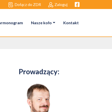
Facebook link
Dołącz do ZDR
Zaloguj
armonogram
Nasze koło
Kontakt
Prowadzący: