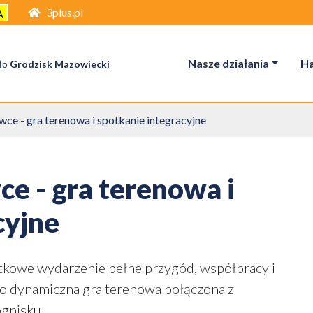
3plus.pl
A
Nasze działania
H
ło
Grodzisk Mazowiecki
ce - gra terenowa i spotkanie integracyjne
e - gra terenowa i
cyjne
tkowe wydarzenie pełne przygód, współpracy i
to dynamiczna gra terenowa połączona z
gnisku.