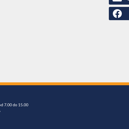
Faceboo
od 7.00 do 15.00
6