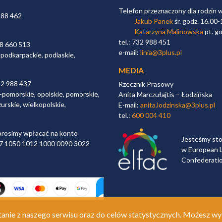
Telefon przeznaczony dla rodzin 
988 462
Jakub Panek
śr. godz. 16.00-
Katarzyna Malinowska
pt. go
tel.: 732 988 451
98 660 513
e-mail:
linia@3plus.pl
 podkarpackie, podlaskie,
MEDIA
32 988 437
Rzecznik Prasowy
-pomorskie, opolskie, pomorskie,
Anita Marczułajtis – Łodzińska
urskie, wielkopolskie,
E-mail:
anita.lodzinska@3plus.pl
tel.:
600 004 410
rosimy wpłacać na konto
Jesteśmy st
 97 1050 1012 1000 0090 3022
w European L
Confederati
anie z naszego serwisu oraz do celów statystycznych. Możesz wy