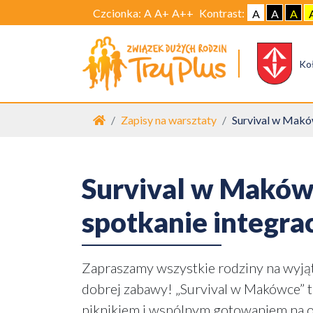
Czcionka:
A
A+
A++
Kontrast:
A
A
A
Ko
Strona główna
Zapisy na warsztaty
Survival w Maków
Survival w Makówc
spotkanie integra
Zapraszamy wszystkie rodziny na wyją
dobrej zabawy! „Survival w Makówce” 
piknikiem i wspólnym gotowaniem na o