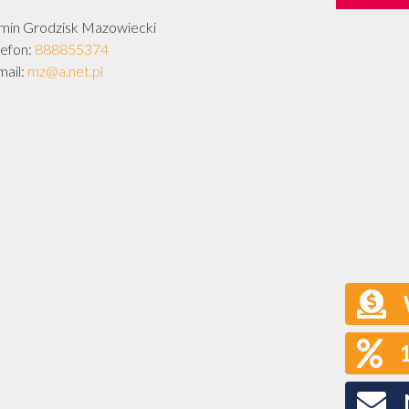
min Grodzisk Mazowiecki
lefon:
888855374
mail:
mz@a.net.pl