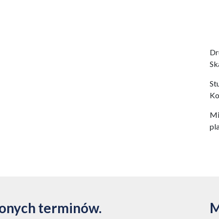
Dr
Sk
St
Ko
Mi
pl
zonych terminów.
M