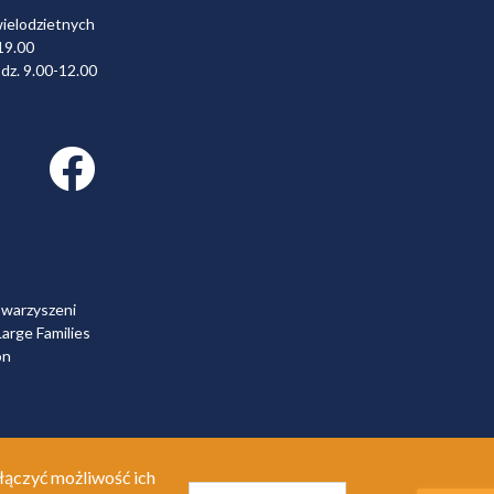
wielodzietnych
19.00
dz. 9.00-12.00
Facebook link
owarzyszeni
arge Families
on
łączyć możliwość ich