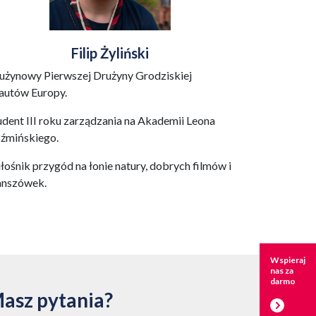
Filip Żyliński
użynowy Pierwszej Drużyny Grodziskiej
autów Europy.
udent III roku zarządzania na Akademii Leona
źmińskiego.
łośnik przygód na łonie natury, dobrych filmów i
anszówek.
Wspieraj
nas za
darmo
asz pytania?