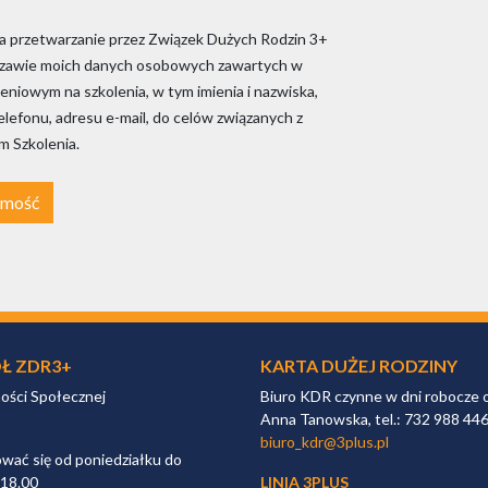
 przetwarzanie przez Związek Dużych Rodzin 3+
szawie moich danych osobowych zawartych w
eniowym na szkolenia, w tym imienia i nazwiska,
lefonu, adresu e-mail, do celów związanych z
 Szkolenia.
omość
Ł ZDR3+
KARTA DUŻEJ RODZINY
ności Społecznej
Biuro KDR czynne w dni robocze 
Anna Tanowska, tel.: 732 988 44
biuro_kdr@3plus.pl
ać się od poniedziałku do
 18.00
LINIA 3PLUS