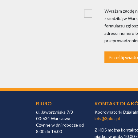
Wyrażam zgodę na
z siedzibą w War
formularzu zgłosz
adresu, numeru te
przeprowadzeniem
Prześlij wiad
BIURO
KONTAKT DLA KÓ
ul. Jaworzyńska 7/3
Koordynatorki Działal
00-634 Warszawa
kds@3plus.pl
Czynne w dni robocze od
Z KDS można kontaktow
8.00 do 16.00
piątku, w godz. 10.00 -