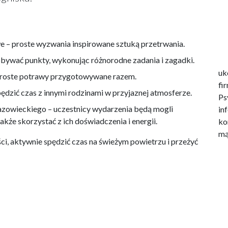
we – proste wyzwania inspirowane sztuką przetrwania.
bywać punkty, wykonując różnorodne zadania i zagadki.
uk
proste potrawy przygotowywane razem.
fi
pędzić czas z innymi rodzinami w przyjaznej atmosferze.
Ps
zowieckiego – uczestnicy wydarzenia będą mogli
in
także skorzystać z ich doświadczenia i energii.
ko
mą
ci, aktywnie spędzić czas na świeżym powietrzu i przeżyć