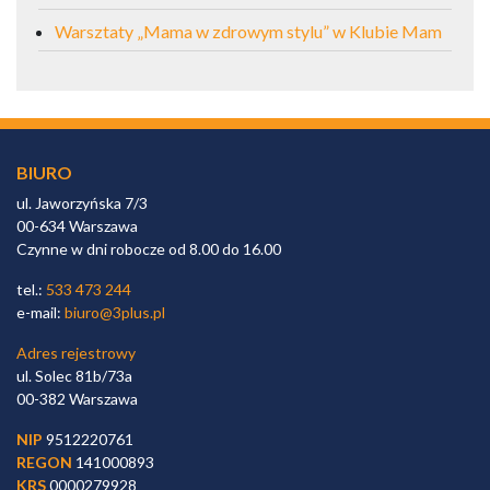
Warsztaty „Mama w zdrowym stylu” w Klubie Mam
BIURO
ul. Jaworzyńska 7/3
00-634 Warszawa
Czynne w dni robocze od 8.00 do 16.00
tel.:
533 473 244
e-mail:
biuro@3plus.pl
Adres rejestrowy
ul. Solec 81b/73a
00-382 Warszawa
NIP
9512220761
REGON
141000893
KRS
0000279928