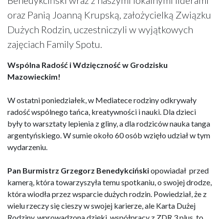
oraz Panią Joanną Krupską, założycielką Związku
Dużych Rodzin, uczestniczyli w wyjątkowych
zajęciach Family Spotu.
Wspólna Radość i Wdzięczność w Grodzisku
Mazowieckim!
W ostatni poniedziałek, w Mediatece rodziny odkrywały
radość wspólnego tańca, kreatywności i nauki. Dla dzieci
były to warsztaty lepienia z gliny, a dla rodziców nauka tanga
argentyńskiego. W sumie około 60 osób wzięło udział w tym
wydarzeniu.
Pan Burmistrz Grzegorz Benedykciński
opowiadał przed
kamerą, która towarzyszyła temu spotkaniu, o swojej drodze,
która wiodła przez wsparcie dużych rodzin. Powiedział, że z
wielu rzeczy się cieszy w swojej karierze, ale Karta Dużej
Rodziny, wprowadzona dzięki współpracy z ZDR 3 plus, to