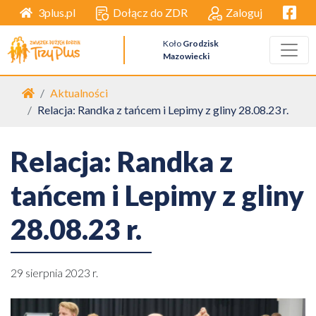
Facebo
Dołącz do ZDR
Zaloguj
3plus.pl
Koło
Grodzisk
Mazowiecki
Strona główna
Aktualności
Relacja: Randka z tańcem i Lepimy z gliny 28.08.23 r.
Relacja: Randka z
tańcem i Lepimy z gliny
28.08.23 r.
29 sierpnia 2023 r.