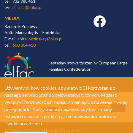
tel.: 732 988 451
e-mail:
linia@3plus.pl
MEDIA
Facebook link
Rzecznik Prasowy
Anita Marczułajtis – Łodzińska
E-mail:
anita.lodzinska@3plus.pl
tel.:
600 004 410
Jesteśmy stowarzyszeni w European Large
Families Confederation
Używamy plików cookies, aby ułatwić Ci korzystanie z
naszego serwisu oraz do celów statystycznych. Możesz
wyłączyć możliwość ich zapisu, zmieniając ustawienia Twojej
przeglądarki. Korzystanie z naszej strony bez zmiany
ustawień oznacza zgodę na przechowywanie cookies w
Twoim urządzeniu.
© Związek Dużych Rodzin "Trzy Plus"