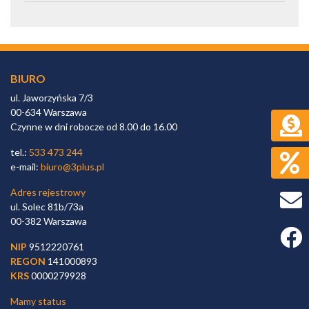
BIURO
ul. Jaworzyńska 7/3
00-634 Warszawa
Czynne w dni robocze od 8.00 do 16.00
tel.:
533 473 244
e-mail:
biuro@3plus.pl
Adres rejestrowy
ul. Solec 81b/73a
00-382 Warszawa
Faceb
NIP
9512220761
REGON
141000893
KRS
0000279928
Mamy status