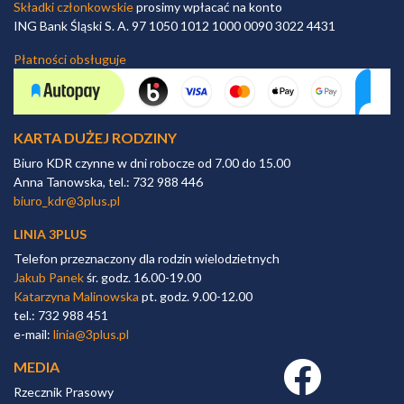
Składki członkowskie
prosimy wpłacać na konto
ING Bank Śląski S. A. 97 1050 1012 1000 0090 3022 4431
Płatności obsługuje
KARTA DUŻEJ RODZINY
Biuro KDR czynne w dni robocze od 7.00 do 15.00
Anna Tanowska, tel.: 732 988 446
biuro_kdr@3plus.pl
LINIA 3PLUS
Telefon przeznaczony dla rodzin wielodzietnych
Jakub Panek
śr. godz. 16.00-19.00
Katarzyna Malinowska
pt. godz. 9.00-12.00
tel.: 732 988 451
e-mail:
linia@3plus.pl
MEDIA
Facebook link
Rzecznik Prasowy