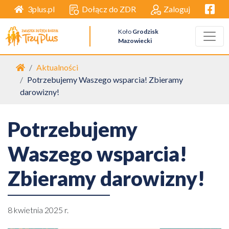
Facebo
Dołącz do ZDR
Zaloguj
3plus.pl
Koło
Grodzisk
Mazowiecki
Strona główna
Aktualności
Potrzebujemy Waszego wsparcia! Zbieramy
darowizny!
Potrzebujemy
Waszego wsparcia!
Zbieramy darowizny!
8 kwietnia 2025 r.