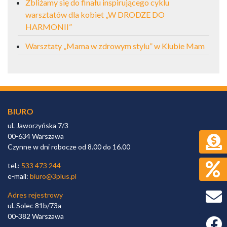
Zbliżamy się do finału inspirującego cyklu
warsztatów dla kobiet „W DRODZE DO
HARMONII”
Warsztaty „Mama w zdrowym stylu” w Klubie Mam
BIURO
ul. Jaworzyńska 7/3
00-634 Warszawa
Czynne w dni robocze od 8.00 do 16.00
tel.:
533 473 244
e-mail:
biuro@3plus.pl
Adres rejestrowy
ul. Solec 81b/73a
00-382 Warszawa
Faceb