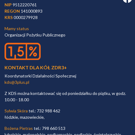
NIP
9512220761
REGON
141000893
KRS
0000279928
Mamy status
Organizacji Pożytku Publicznego
KONTAKT DLA KÓŁ ZDR3+
Koordynatorki Działalności Społecznej
kds@3plus.pl
Z KDS można kontaktować się od poniedziałku do piątku, w godz.
10.00 - 18.00
Sylwia Skóra
tel.: 732 988 462
łódzkie, mazowieckie,
Bożena Pietras
tel.: 798 660 513
lubelskie, małopolskie, podkarpackie, podlaskie, świętokrzyskie,