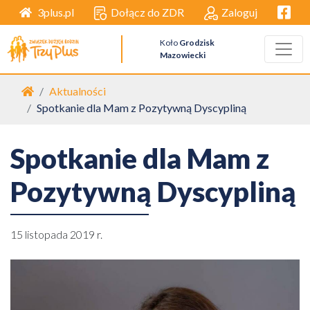
Facebo
Dołącz do ZDR
Zaloguj
3plus.pl
Koło
Grodzisk
Mazowiecki
Strona główna
Aktualności
Spotkanie dla Mam z Pozytywną Dyscypliną
Spotkanie dla Mam z
Pozytywną Dyscypliną
15 listopada 2019 r.