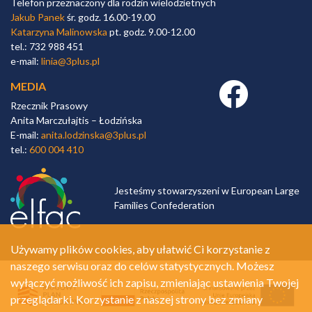
Telefon przeznaczony dla rodzin wielodzietnych
Jakub Panek
śr. godz. 16.00-19.00
Katarzyna Malinowska
pt. godz. 9.00-12.00
tel.: 732 988 451
e-mail:
linia@3plus.pl
MEDIA
Facebook link
Rzecznik Prasowy
Anita Marczułajtis – Łodzińska
E-mail:
anita.lodzinska@3plus.pl
tel.:
600 004 410
Jesteśmy stowarzyszeni w European Large
Families Confederation
Używamy plików cookies, aby ułatwić Ci korzystanie z
naszego serwisu oraz do celów statystycznych. Możesz
wyłączyć możliwość ich zapisu, zmieniając ustawienia Twojej
przeglądarki. Korzystanie z naszej strony bez zmiany