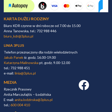
KARTA DUŻEJ RODZINY
Biuro KDR czynne w dni robocze od 7.00 do 15.00
Anna Tanowska, tel.: 732 988 446
biuro_kdr@3plus.pl
LINIA 3PLUS
Telefon przeznaczony dla rodzin wielodzietnych
Jakub Panek
śr. godz. 16.00-19.00
Katarzyna Malinowska
pt. godz. 9.00-12.00
tel.: 732 988 451
e-mail:
linia@3plus.pl
MEDIA
Facebook link
Rzecznik Prasowy
Anita Marczułajtis – Łodzińska
E-mail:
anita.lodzinska@3plus.pl
tel.:
600 004 410