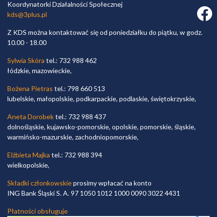
Koordynatorki Działalności Społecznej
Faceb
kds@3plus.pl
Z KDS można kontaktować się od poniedziałku do piątku, w godz.
10.00 - 18.00
Sylwia Skóra
tel.: 732 988 462
łódzkie, mazowieckie,
Bożena Pietras
tel.: 798 660 513
lubelskie, małopolskie, podkarpackie, podlaskie, świętokrzyskie,
Aneta Dorobek
tel.: 732 988 437
dolnośląskie, kujawsko-pomorskie, opolskie, pomorskie, śląskie,
warmińsko-mazurskie, zachodniopomorskie,
Elżbieta Majka
tel.: 732 988 394
wielkopolskie,
Składki członkowskie
prosimy wpłacać na konto
ING Bank Śląski S. A. 97 1050 1012 1000 0090 3022 4431
Płatności obsługuje