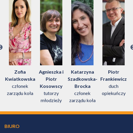
Zofia
Agnieszka i
Katarzyna
Piotr
Kwiatkowska
Piotr
Szadkowska-
Frankiewicz
członek
Kosowscy
Brocka
duch
m
zarządu koła
tutorzy
członek
opiekuńczy
młodzieży
zarządu koła
BIURO