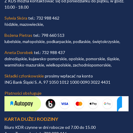
Z KDS można kontaktować się od poniedziałku do piątku, w godz.
10.00 - 18.00
Sylwia Skóra
tel.: 732 988 462
łódzkie, mazowieckie,
Bożena Pietras
tel.: 798 660 513
lubelskie, małopolskie, podkarpackie, podlaskie, świętokrzyskie,
Aneta Dorobek
tel.: 732 988 437
dolnośląskie, kujawsko-pomorskie, opolskie, pomorskie, śląskie,
warmińsko-mazurskie, wielkopolskie, zachodniopomorskie,
Składki członkowskie
prosimy wpłacać na konto
ING Bank Śląski S. A. 97 1050 1012 1000 0090 3022 4431
Płatności obsługuje
KARTA DUŻEJ RODZINY
Biuro KDR czynne w dni robocze od 7.00 do 15.00