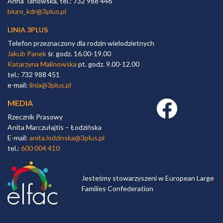
Anna Tanowska, tel.: 732 988 446
biuro_kdr@3plus.pl
LINIA 3PLUS
Telefon przeznaczony dla rodzin wielodzietnych
Jakub Panek
śr. godz. 16.00-19.00
Katarzyna Malinowska
pt. godz. 9.00-12.00
tel.: 732 988 451
e-mail:
linia@3plus.pl
MEDIA
Facebook link
Rzecznik Prasowy
Anita Marczułajtis – Łodzińska
E-mail:
anita.lodzinska@3plus.pl
tel.:
600 004 410
Jesteśmy stowarzyszeni w European Large
Families Confederation