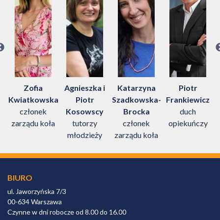
Zofia
Agnieszka i
Katarzyna
Piotr
Kwiatkowska
Piotr
Szadkowska-
Frankiewicz
członek
Kosowscy
Brocka
duch
m
zarządu koła
tutorzy
członek
opiekuńczy
młodzieży
zarządu koła
BIURO
ul. Jaworzyńska 7/3
00-634 Warszawa
Czynne w dni robocze od 8.00 do 16.00