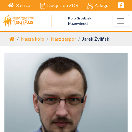
Facebo
Dołącz do ZDR
Zaloguj
3plus.pl
Koło
Grodzisk
Mazowiecki
Strona główna
Nasze koło
Nasz zespół
Jarek Żyliński