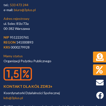
tel.:
533 473 244
e-mail:
biuro@3plus.pl
Adres rejestrowy
ul. Solec 81b/73a
00-382 Warszawa
NIP
9512220761
REGON
141000893
KRS
0000279928
Mamy status
Organizacji Pożytku Publicznego
KONTAKT DLA KÓŁ ZDR3+
Koordynatorki Działalności Społecznej
Faceb
kds@3plus.pl